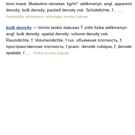
tūrio masė. Matavimo vienetas: kg/m³. atitikmenys: angl. apparent
density; bulk density; packed density vok. Schüttdichte, f… …
Penkiakalbis aiškinamasis metrologijos terminų žodynas
bulk density
— tūrinis tankis statusas T sritis fizika atitikmenys:
angl. bulk density; spatial density; volume density vok.
Raumdichte, f; Volumendichte, f rus. объёмная плотность, f;
пространственная плотность, f pranc. densité cubique, f; densité
spatiale, f …
Fizikos terminų žodynas