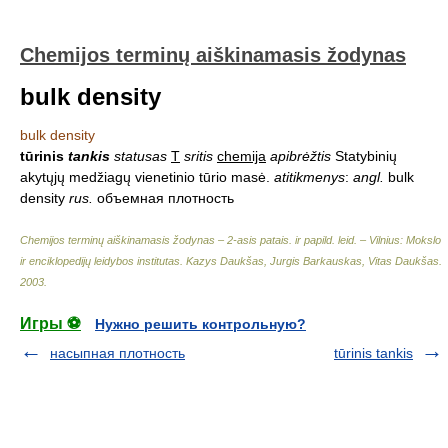
Chemijos terminų aiškinamasis žodynas
bulk density
bulk density
tūrinis
tankis
statusas
T
sritis
chemija
apibrėžtis
Statybinių
akytųjų medžiagų vienetinio tūrio masė.
atitikmenys
:
angl.
bulk
density
rus.
объемная плотность
Chemijos terminų aiškinamasis žodynas – 2-asis patais. ir papild. leid. – Vilnius: Mokslo
ir enciklopedijų leidybos institutas
.
Kazys Daukšas, Jurgis Barkauskas, Vitas Daukšas
.
2003
.
Игры ⚽
Нужно решить контрольную?
насыпная плотность
tūrinis tankis