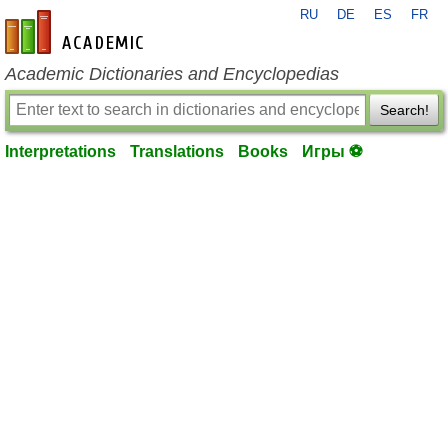
RU
DE
ES
FR
en-academic.com
Academic Dictionaries and Encyclopedias
Search!
Interpretations
Translations
Books
Игры ⚽