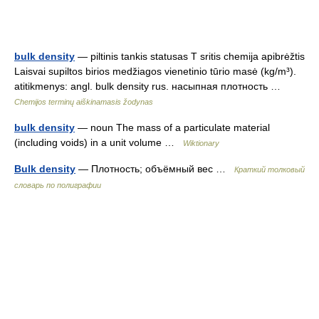
bulk density
— piltinis tankis statusas T sritis chemija apibrėžtis
Laisvai supiltos birios medžiagos vienetinio tūrio masė (kg/m³).
atitikmenys: angl. bulk density rus. насыпная плотность …
Chemijos terminų aiškinamasis žodynas
bulk density
— noun The mass of a particulate material
(including voids) in a unit volume …
Wiktionary
Bulk density
— Плотность; объёмный вес …
Краткий толковый
словарь по полиграфии